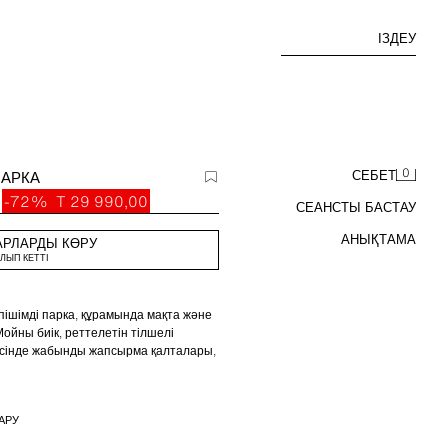
ІЗДЕУ
0
ПАРКА
СЕБЕТ
-72%
T 29 990,00
СЕАНСТЫ БАСТАУ
АНЫҚТАМА
АРЛАРДЫ КӨРУ
ЛЫП КЕТТІ
 пішімді парка, құрамында мақта және
Мойны биік, реттелетін тілшелі
десінде жабынды жапсырма қалталары,
ы бар. Белде ішкі баумен реттеледі.
мен жасырылған сыдырмамен
АРУ