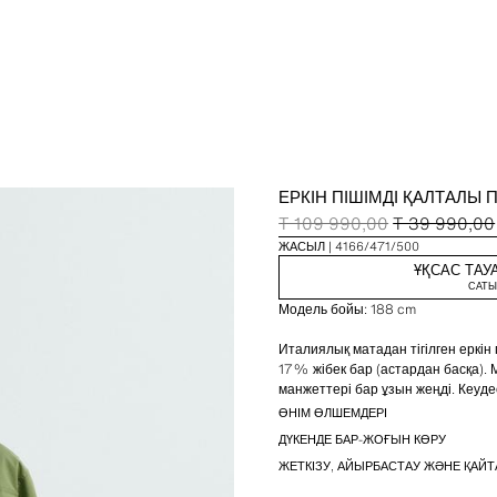
ЕРКІН ПІШІМДІ ҚАЛТАЛЫ 
T 109 990,00
T 39 990,00
ЖАСЫЛ
4166/471/500
ҰҚСАС ТАУ
САТЫ
Модель бойы: 188 cm
Италиялық матадан тігілген еркін
17% жібек бар (астардан басқа). 
манжеттері бар ұзын жеңді. Кеу
мықын тұсында жапсырма қалталар
ӨНІМ ӨЛШЕМДЕРІ
Алдынан тойтарма түймелі қима
ДҮКЕНДЕ БАР-ЖОҒЫН КӨРУ
тағылады.
ЖЕТКІЗУ, АЙЫРБАСТАУ ЖӘНЕ ҚАЙТ