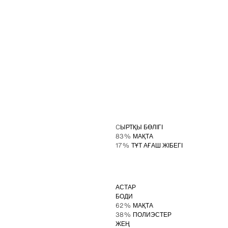
CЫРТҚЫ БӨЛІГІ
83% МАҚТА
17% ТҰТ АҒАШ ЖІБЕГІ
АСТАР
БОДИ
62% МАҚТА
38% ПОЛИЭСТЕР
ЖЕҢ