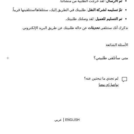
تم الارسال
: لقد خرجت الطلبية من منشآتنا.
تمّ تسليمه لشركة النقل
: طلبيتك في الطريق إليك، ستتلقاها/ستتلقينها قريباً.
تم التسليم للعميل
: لقد وصلتك طلبيتك.
نذكرك أنك ستتلقى 
تحديثات
 عن حالة طلبيتك عن طريق البريد الإلكتروني.
الأسئلة الشائعة
متى سأتلقى طلبيتي؟
سنخبرك عند إجراء الطلبية بتاريخ التسليم المتوقع. ثم يمكنك تتبعها عبر 
حسابك
 أو إذا 
كنت قد أجريت عملية الشراء كزائر/ة، عبر الرابط الموجود في أي من رسائل البريد 
الإلكتروني التي أرسلناها لك بخصوص عملية الشراء.
لم تجدي ما تبحثين عنه؟
تواصل/ي معنا
ENGLISH
عربي