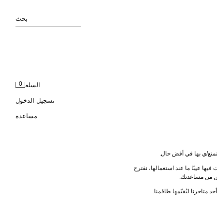
بحث
0
السلة
تسجيل الدخول
مساعدة
ستمتع/ي بها في أفض حال.
، أو إذا وجدت فيها عيبًا ما عند استعمالها، نقترح 
حد متاجرنا ليُقيّمها طاقمنا.