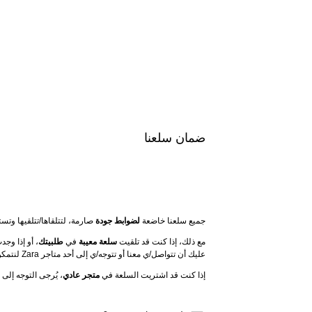
ضمان سلعنا
جميع سلعنا خاضعة 
لضوابط جودة
 صارمة، لتتلقاها/تتلقيها وت
مع ذلك، إذا كنت قد تلقيت 
سلعة معيبة
 في 
طلبيتك
عليك أن تتواصل/ي معنا أو تتوجه/ي إلى أحد متاجر Zara لنتمكن من مساعدتك.
إذا كنت قد اشتريت السلعة في 
متجر عادي
، يُرجى التوجه إلى أ