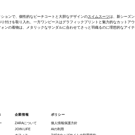
クションで、個性的なビーチコートと大胆なデザインの
スイムスーツ
は、新シーズン
飾り付けを取り入れ、一方ワンピースはグラフィックプリントと魅力的なカットアウ
フォンの着物は、メタリックなサンダルに合わせてさっと羽織るのに理想的なアイテ
S
企業情報
ポリシー
ー
ZARAについて
個人情報保護方針
JOIN LIFE
AIの利用
オフィス
ZARAウェブサイトの利用規約