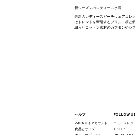
新シーズンのレディース水着
最新のレディースビーチウェアコレ
はトレンドを牽引するプリント柄と
繍入りコットン素材のカフタンやシ
ヘルプ
FOLLOW U
ZARA マイアカウント
ニュースレタ
商品とサイズ
TIKTOK
ギフトオプション
INSTAGRAM