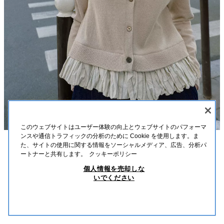
このウェブサイトはユーザー体験の向上とウェブサイトのパフォーマ
ンスや通信トラフィックの分析のために Cookie を使用します。ま
た、サイトの使用に関する情報をソーシャルメディア、広告、分析パ
説明
素材
寸法
ートナーと共有します。
クッキーポリシー
コントラストニットカーディガン
個人情報を売却しな
モデル身長: 175 cm
いでください
￥ 4,790
-80%
￥ 950
クルーネックロングスリーブカーディガン。裾は異素材。フロントボタン留
￥ 9
め。
類似商品を見る
サンド
3581/008/711
在庫切れ