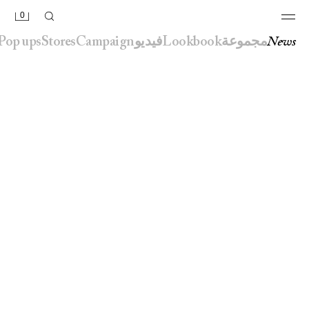
0
news
مجموعة
lookbook
فيديو
campaign
stores
pop ups