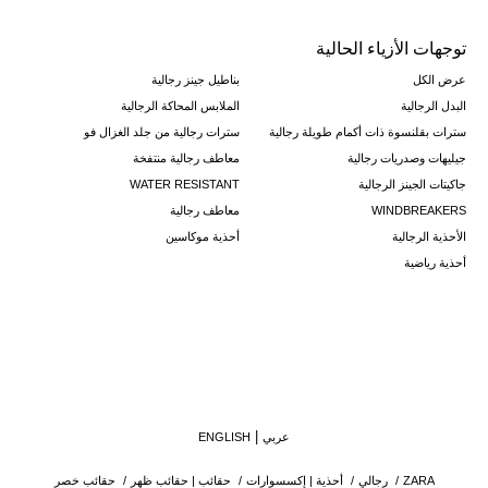
توجهات الأزياء الحالية
عرض الكل
بناطيل جينز رجالية
البدل الرجالية
الملابس المحاكة الرجالية
سترات بقلنسوة ذات أكمام طويلة رجالية
سترات رجالية من جلد الغزال فو
جيليهات وصدريات رجالية
معاطف رجالية منتفخة
جاكيتات الجينز الرجالية
WATER RESISTANT
WINDBREAKERS
معاطف رجالية
الأحذية الرجالية
أحذية موكاسين
أحذية رياضية
عربي
ENGLISH
ZARA
/
رجالي
/
أحذية | إكسسوارات
/
حقائب | حقائب ظهر
/
حقائب خصر