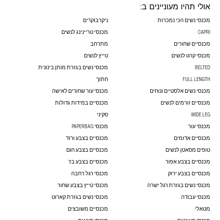
אולי תהיו מעוניינים ב:
מכנסי נשים הכי נמכרות
ניקרבוקרים
CAPRI
מכנסי טריינינג לנשים
מכנסיים שחורים
מתרחב
מכנסי קרגו לנשים
טייץ לנשים
BELTED
מכנסי נשים בגזרת מותן בינונית
FULL LENGTH
חתוך
מכנסי נשים אלסטיים ונוחים
מכנסי עור שחורים לאישה
מכנסיים זורמים לנשים
מכנסיים במידות גדולות
WIDE LEG
סקיני
מכנסי עור
מכנסי PAPERBAG
מכנסיים אדומים
מכנסיים בצבע ורוד
טופים מסאטן לנשים
מכנסיים בצבע חום
מכנסיים בצבע אפור
מכנסיים בצבע בז'
מכנסיים בצבע ירוק
מכנסי רגל רחבה
מכנסי נשים בגזרת רגל ישרה
מכנסי טייץ בצבע שחור
מכנסי עבודה
מכנסי נשים בגזרת קארוט
מטאלי
מכנסיים משובצים