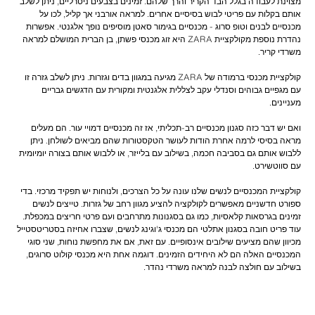
מצוינת לעבודה בגלל הבד הקריר והרך שלהם. זמינים בצבעים ניטרליים, ניתן לשלב
אותם בקלות עם פריטי לבוש בסיסיים אחרים. למראה אורבני אך קליל, לכו על
מכנסיים לבנים וטופ סרוג - מכנסיים בגימור סאטן מוסיפים נופך אלגנטי. אפשרות
נהדרת נוספת מקולקציית ZARA היא זוג מכנסי פשתן, בן הברית המושלם למראה
קולקציית מכנסי ברמודה של ZARA מגיעה במגוון בדים וגזרות. ניתן לשלב גזרה זו
עם מגפיים גבוהים וסנדלי עקב לצללית אלגנטית ומקורית עם הדגשים גבריים
ואם יש דבר כזה סגנון מכנסיים רב-תכליתי, אז זה מכנסיים דמויי עור. הם מעלים
מראה בסיסי לרמה אחרת הודות לעושר הטקסטורות שהם מביאים לשולחן. ניתן
ללבוש אותם גם בסביבה חכמה, בשילוב עם בלייזר, או ללבוש אותם בצורה יומיומית
קולקציית המכנסיים לנשים שלנו עונה על כל הצרכים, ולנוחות יש תפקיד מרכזי. בדי
ספורט חדשניים מאפשרים לקולקציה להציע מגוון רחב של גזרות. טייצים לנשים
זמינים בגרסאות קלאסיות, כמו גם בסגנונות מתרחבים ועם פרטי חריצים במכפלת.
עוד פריט חובה בסגנון אתלטי הם מכנסי ג'וגינג לנשים, שצברו אחיזה בסטריטסטייל
מכיוון שהם מציעים שילובים אינסופיים. עם זאת, אם את מחפשת נוחות, שני סוגי
המכנסיים האלה הם לא היחידים הזמינים. דוגמה אחת היא מכנסי קולוט סרוגים,
בשילוב עם חולצה לבנה למראה משרדי נהדר.