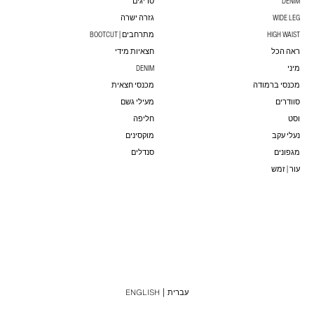
DENIM
סריגים
WIDE LEG
גזרה ישרה
HIGH WAIST
מתרחבים | BOOTCUT
ראה הכל
חצאיות מידי
מיני
DENIM
מכנסי ברמודה
מכנסי חצאית
סוודרים
מעילי גשם
וסט
חליפה
נעלי עקב
מוקסינים
מגפונים
סנדלים
עור | זמש
עברית
ENGLISH