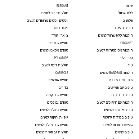
שחור
ELEGANT
ללא שרוול
חולצות קרופ לנשים
וולאנים
ווסטים ווסטים מרופדים לנשים
טופים חגיגיים
CROP TOPS
חולצות ללא שרוול לנשים
צווארון קולר
CROCHET
טופים עם סרט
חולצות אסימטריות לנשים
טופים מסאטן לנשים
סטרפלס
POLYAMIDE
טול
חולצות ג'ינס לנשים
חולצות BANDEAU לנשים
CAMISOLE
PUFF SLEEVE TOPS
טופים אורגנזה
טופים עם פאייטים
בד ריב
טופים פרחוניים
טופים עם רקמה
חולצות עם חיתוכים לנשים
טופים עם פסים
טופים אדומים לנשים
טופים כחולים לנשים
טופים במידות גדולות
גופיות ירוקות לנשים
גופיות צהובות לנשים
טופים עם דנטלים לנשים
טופים לנשים
חולצות גב חשוף לנשים