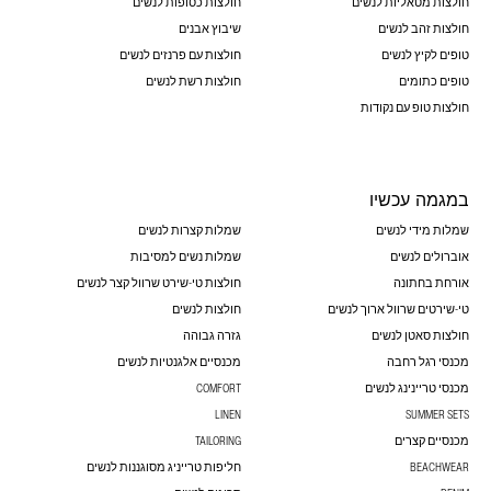
חולצות מטאליות לנשים
חולצות כסופות לנשים
חולצות זהב לנשים
שיבוץ אבנים
טופים לקיץ לנשים
חולצות עם פרנזים לנשים
טופים כתומים
חולצות רשת לנשים
חולצות טופ עם נקודות
במגמה עכשיו
שמלות מידי לנשים
שמלות קצרות לנשים
אוברולים לנשים
שמלות נשים למסיבות
אורחת בחתונה
חולצות טי-שירט שרוול קצר לנשים
טי-שירטים שרוול ארוך לנשים
חולצות לנשים
חולצות סאטן לנשים
גזרה גבוהה
מכנסי רגל רחבה
מכנסיים אלגנטיות לנשים
מכנסי טריינינג לנשים
COMFORT
LINEN
SUMMER SETS
מכנסיים קצרים
TAILORING
BEACHWEAR
חליפות טרייניג מסוגננות לנשים