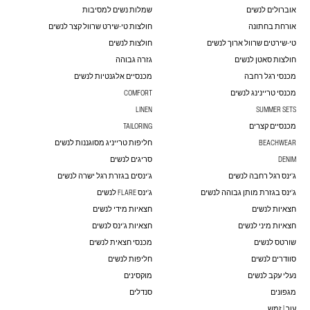
אוברולים לנשים
שמלות נשים למסיבות
אורחת בחתונה
חולצות טי-שירט שרוול קצר לנשים
טי-שירטים שרוול ארוך לנשים
חולצות לנשים
חולצות סאטן לנשים
גזרה גבוהה
מכנסי רגל רחבה
מכנסיים אלגנטיות לנשים
מכנסי טריינינג לנשים
COMFORT
LINEN
SUMMER SETS
מכנסיים קצרים
TAILORING
BEACHWEAR
חליפות טרייניג מסוגננות לנשים
DENIM
סריגים לנשים
ג'ינס רגל רחבה לנשים
ג'ינסים בגזרת רגל ישרה לנשים
ג'ינס בגזרת מותן גבוהה לנשים
ג'ינס FLARE לנשים
חצאיות לנשים
חצאיות מידי לנשים
חצאיות מיני לנשים
חצאיות ג'ינס לנשים
שורטס לנשים
מכנסי חצאית לנשים
סוודרים לנשים
חליפות לנשים
נעלי עקב לנשים
מוקסינים
מגפונים
סנדלים
עור | זמש