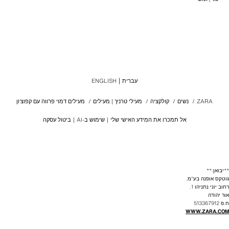
עברית
ENGLISH
ZARA
/
נשים
/
קולקציה
/
מעילי טרנץ' | מעילים
/
מעילים דמוי פרווה עם קפוצ'ון
אל תמכרו את המידע האישי שלי
שימוש ב-AI
ביטול עסקה
**יבואן:**
גוטקס אופנה בע"מ.
רחוב יוני נתניהו 1.
אור יהודה
ח.פ 513367912
WWW.ZARA.COM