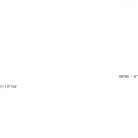
ים
/
מודפס
עברית
SH