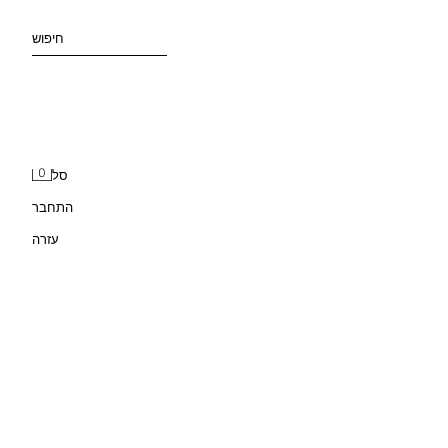
חיפוש
0
סל
התחבר
עזרה
מכנסיים קצרים רחבים מג'קארד עם רקמה
₪ 