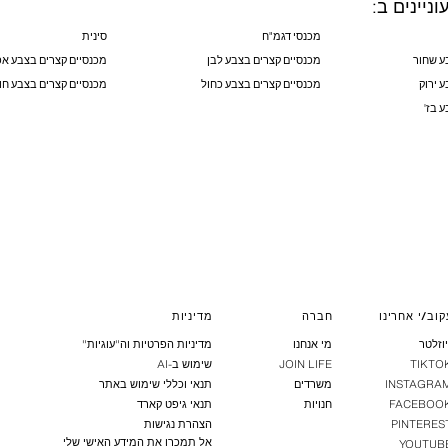
וניינים ב:
מכנסי דגמ"ח
סינית
ע שחור
מכנסיים קצרים בצבע לבן
מכנסיים קצרים בצבע אפ
 ירוק
מכנסיים קצרים בצבע כחול
מכנסיים קצרים בצבע חו
 בז'
קוב/י אחרינו
חברה
מדיניות
יוזלטר
מי אנחנו
מדיניות הפרטיות וה"עוגיות"
TIKTO
JOIN LIFE
שימוש ב-AI
INSTAGRA
משרדים
תנאי וכללי שימוש באתר
FACEBOO
חנויות
תנאי גיפט קארד
PINTERES
הצהרת נגישות
אל תמכרו את המידע האישי שלי
YOUTUB