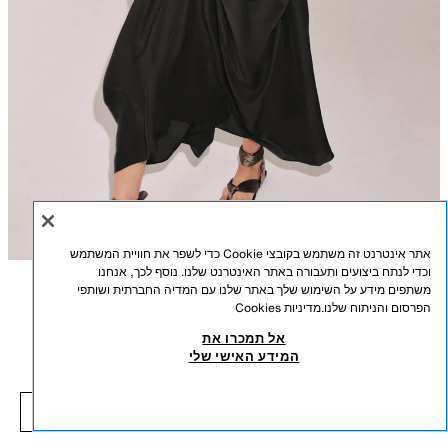
אתר אינטרנט זה משתמש בקובצי Cookie כדי לשפר את חוויית המשתמש
וכדי לנתח ביצועים ותעבורה באתר האינטרנט שלנו. נוסף לכך, אנחנו
משתפים מידע על השימוש שלך באתר שלנו עם המדיה החברתית ושותפי
תיאור
הרכב
מידות
הפרסום והניתוח שלנו.
מדיניות Cookies
אל תמכרו את
שמלת ווליום עם דראפה ZW COLLECTION
גובה דוגמן/ית: 178 cm
המידע האישי שלי
₪ 51.50
-80%
₪ 259.00
ZARA WOMAN COLLECTION
₪ 51.50
פריטים דומים
שמלה מבד ויסקוזה מעורבב עם 12% פשתן. מפתח עגול וכתפיות דקות. קפל קדמי
חסר במלאי
חום
4786/055/700
מודגש ובד בעל נפח. מכפלת אסימטרית.