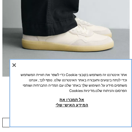
אתר אינטרנט זה משתמש בקובצי Cookie כדי לשפר את חוויית המשתמש
וכדי לנתח ביצועים ותעבורה באתר האינטרנט שלנו. נוסף לכך, אנחנו
משתפים מידע על השימוש שלך באתר שלנו עם המדיה החברתית ושותפי
תיאור
הרכב
מידות
הפרסום והניתוח שלנו.
מדיניות Cookies
אל תמכרו את
גובה דוגמן/ית: 188 cm
נעלי עור ביירפוט
המידע האישי שלי
₪ 329.00
נעלי ספורט ביירפוט מעור. גפה בשילוב חלקים. חרטום מעוגל, רחב ופונקציונלי עם
מרווח המאפשר לאצבעות להיפתח ולנוע באופן טבעי, לצעידה יציבה ומאוזנת יותר.
₪ 329.00
מדרס OrthoLite® נשלף המעניק ריכוך קל לנוחות ממושכת. סוליית גומי דקה בצבע
הוספה לסל
לבן
2242/720/001
מנוגד, קלה וגמישה, המעניקה רגישות מרבית ומלווה את התנועה הטבעית של כף