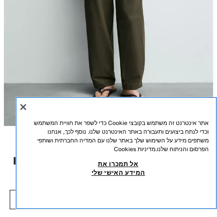
אתר אינטרנט זה משתמש בקובצי Cookie כדי לשפר את חוויית המשתמש
וכדי לנתח ביצועים ותעבורה באתר האינטרנט שלנו. נוסף לכך, אנחנו
משתפים מידע על השימוש שלך באתר שלנו עם המדיה החברתית ושותפי
תיאור
COLOUR
הרכב
מידות
הפרסום והניתוח שלנו.
מדיניות Cookies
מכנסי BALLOON FIT
אל תמכרו את
גובה דוגמן/ית: 188 cm
המידע האישי שלי
₪ 51.50
-80%
₪ 259.00
מכנסי Balloon fit מבד כותנה עם אלסטיות. כיסים קדמיים נסתרים בקו התפר.
₪ 51.50
כיסים אחוריים עם דש. סגירה קדמית עם רוכסן וקרס מתכת נסתר.
פריטים דומים
חאקי
2634/600/505
חסר במלאי