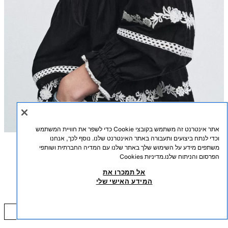
אתר אינטרנט זה משתמש בקובצי Cookie כדי לשפר את חוויית המשתמש
וכדי לנתח ביצועים ותעבורה באתר האינטרנט שלנו. נוסף לכך, אנחנו
משתפים מידע על השימוש שלך באתר שלנו עם המדיה החברתית ושותפי
תיאור
הרכב
מידות
הפרסום והניתוח שלנו.
מדיניות Cookies
אל תמכרו את
גובה דוגמן/ית: 179 cm
בלוזת רקמה ZW COLLECTION
המידע האישי שלי
₪ 51.50
-80%
₪ 259.00
ZARA WOMAN COLLECTION
₪ 51.50
חולצה עם צווארון עגול ושרוולים ארוכים. פרט רקמה משולבת עם ניגודיות. סגירה
הוספה לסל
שחור / לבן
5107/041/084
קדמית עם כפתורים.