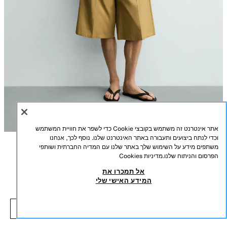
אתר אינטרנט זה משתמש בקובצי Cookie כדי לשפר את חוויית המשתמש
וכדי לנתח ביצועים ותעבורה באתר האינטרנט שלנו. נוסף לכך, אנחנו
משתפים מידע על השימוש שלך באתר שלנו עם המדיה החברתית ושותפי
תיאור
הרכב
מידות
הפרסום והניתוח שלנו.
מדיניות Cookies
אל תמכרו את
ג'קט טכני קליל
גובה דוגמן/ית: 188 cm
המידע האישי שלי
₪ 65.50
-80%
₪ 329.00
ג'קט בגזרת Boxy מבד טכני קליל. צווארון גבוה ושרוולים ארוכים. כיסים מוסתרים
₪ 65.50
במותניים. גימורים אלסטיים. סגירת רוכסן קדמית.
פריטים דומים
לבן
8281/482/250
חסר במלאי