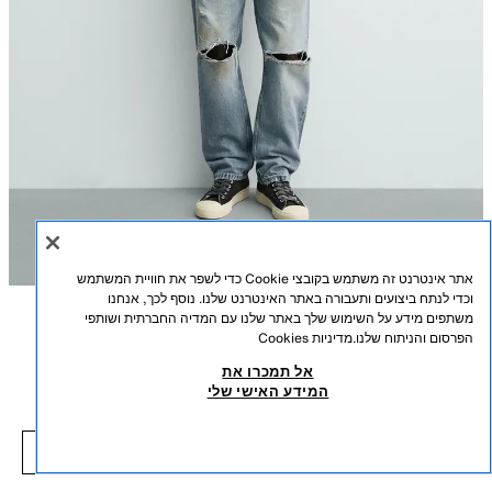
אתר אינטרנט זה משתמש בקובצי Cookie כדי לשפר את חוויית המשתמש
וכדי לנתח ביצועים ותעבורה באתר האינטרנט שלנו. נוסף לכך, אנחנו
משתפים מידע על השימוש שלך באתר שלנו עם המדיה החברתית ושותפי
תיאור
הרכב
מידות
הפרסום והניתוח שלנו.
מדיניות Cookies
אל תמכרו את
ג'ינס REGULAR FIT וינטג' עם קרעים
גובה דוגמן/ית: 183 cm
המידע האישי שלי
₪ 51.50
-80%
₪ 259.00
צר יותר ברגל מדגם ה-Straight Fit הבסיסי שלנו. גזרת רגל ישרה מהירך ועד
₪ 51.50
הקרסול, עם התאמה שאינה צרה או רחבה מדי. מותן בינוני. בד קשיח. ג'ינס בגזרת
פריטים דומים
Regular fit מבד דנים כותנה. חמישה כיסים. אפקט שטיפה וינטג' עם קרעים בכל
חסר במלאי
כחול
4048/598/400
חלקי הבגד. רכיסת כפתורים קדמית.