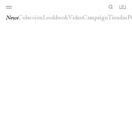
0
news
colección
lookbook
video
campaign
tiendas