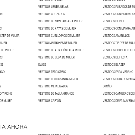
VESTIDOS LENTEJUELAS
VESTIDOS PLISADOS DE M
INT
VESTIDOS CRUZADOS
VESTIDOS CON BORDADO
VESTIDOS DE NAVIDAD PARA MUJER
VESTIDOS DE PIEL
S
VESTIDOS DE RAYAS DE MUJER
VESTIDOS CON MANGA A
ALTER DE MUJER
VESTIDOS CUELLO PICO DE MUJER
VESTIDOS AMARILLOS
MUJER
VESTIDO MARRONES DE MUJER
VESTIDOS TIE DYE DE MUJ
 DE MUJER
VESTIDOS DE ALGODÓN PARA MUJER
VESTIDOS CORSETEROS D
OS
VESTIDOS DE SEDA DE MUJER
VESTIDOS DE FIESTA
ASÉ
EVASE
VESTIDOS BLAZER
RGO
VESTIDOS TERCIOPELO
VESTIDOS PARA VERANO
VESTIDOS FLUIDOS PARA MUJER
VESTIDOS DORADOS PAR
S
VESTIDOS METALIZADOS
OTOÑO
O Y PICHIS
VESTIDOS DE TALLA GRANDE
VESTIDOS CAMISEROS DE
 DE MUJER
VESTIDOS CAFTÁN
VESTIDOS DE PRIMAVERA
IA AHORA