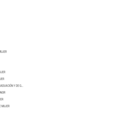
MUJER
UJER
UJER
VESTIDOS DE FIESTA DE GRADUACIÓN Y DE GALA
ONOR
JER
E MUJER