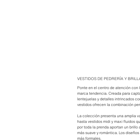
VESTIDOS DE PEDRERÍA Y BRIL
Ponte en el centro de atención con 
marca tendencia. Creada para captar
lentejuelas y detalles intrincados c
vestidos ofrecen la combinación per
La colección presenta una amplia var
hasta vestidos midi y maxi fluidos 
por toda la prenda aportan un brillo
más suave y romántica. Los diseños 
más formales.