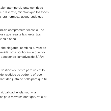
cación atemporal, junto con ricos
cia discreta, mientras que los tonos
e manera hermosa, asegurando que
ad sin comprometer el estilo. Los
sa que resalta la silueta. Los
cada diseño.
oche elegante, combina tu vestido
trevida, opta por botas de cuero y
os accesorios llamativos de ZARA
vestidos de fiesta para un estilo
de vestidos de pedrería ofrece
antidad justa de brillo para que te
vidualidad, el glamour y la
os para moverse contigo y reflejar