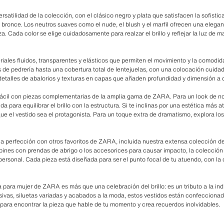
ersatilidad de la colección, con el clásico negro y plata que satisfacen la sofisti
 bronce. Los neutros suaves como el nude, el blush y el marfil ofrecen una elegan
a. Cada color se elige cuidadosamente para realzar el brillo y reflejar la luz d
riales fluidos, transparentes y elásticos que permiten el movimiento y la comodid
de pedrería hasta una cobertura total de lentejuelas, con una colocación cuidado
detalles de abalorios y texturas en capas que añaden profundidad y dimensión a 
 fácil con piezas complementarias de la amplia gama de ZARA. Para un look de n
a para equilibrar el brillo con la estructura. Si te inclinas por una estética más a
que el vestido sea el protagonista. Para un toque extra de dramatismo, explora l
a perfección con otros favoritos de ZARA, incluida nuestra extensa colección de 
nes con prendas de abrigo o los accesorices para causar impacto, la colección 
 personal. Cada pieza está diseñada para ser el punto focal de tu atuendo, con la c
 para mujer de ZARA es más que una celebración del brillo: es un tributo a la indi
sivas, siluetas variadas y acabados a la moda, estos vestidos están confeccionad
n para encontrar la pieza que hable de tu momento y crea recuerdos inolvidables.