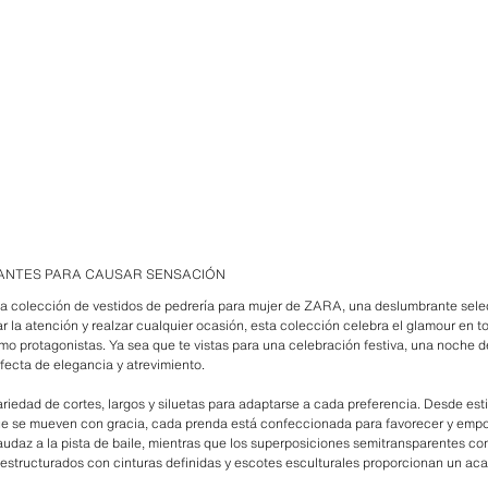
LANTES PARA CAUSAR SENSACIÓN
la colección de vestidos de pedrería para mujer de ZARA, una deslumbrante selecc
 la atención y realzar cualquier ocasión, esta colección celebra el glamour en t
omo protagonistas. Ya sea que te vistas para una celebración festiva, una noche d
fecta de elegancia y atrevimiento.
iedad de cortes, largos y siluetas para adaptarse a cada preferencia. Desde esti
que se mueven con gracia, cada prenda está confeccionada para favorecer y empo
 audaz a la pista de baile, mientras que los superposiciones semitransparentes co
estructurados con cinturas definidas y escotes esculturales proporcionan un aca