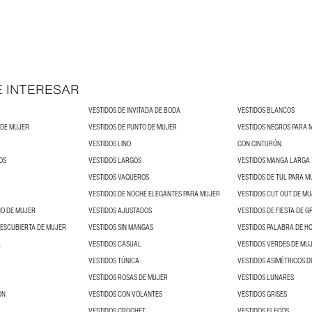
E INTERESAR
VESTIDOS DE INVITADA DE BODA
VESTIDOS BLANCOS
 DE MUJER
VESTIDOS DE PUNTO DE MUJER
VESTIDOS NEGROS PARA 
VESTIDOS LINO
CON CINTURÓN
OS
VESTIDOS LARGOS
VESTIDOS MANGA LARGA
VESTIDOS VAQUEROS
VESTIDOS DE TUL PARA M
VESTIDOS DE NOCHE ELEGANTES PARA MUJER
VESTIDOS CUT OUT DE M
NO DE MUJER
VESTIDOS AJUSTADOS
DESCUBIERTA DE MUJER
VESTIDOS SIN MANGAS
VESTIDOS PALABRA DE H
A
VESTIDOS CASUAL
VESTIDOS VERDES DE MU
VESTIDOS TÚNICA
VESTIDOS ASIMÉTRICOS D
VESTIDOS ROSAS DE MUJER
VESTIDOS LUNARES
ON
VESTIDOS CON VOLANTES
VESTIDOS GRISES
VESTIDOS CROCHET
VESTIDOS FLECOS