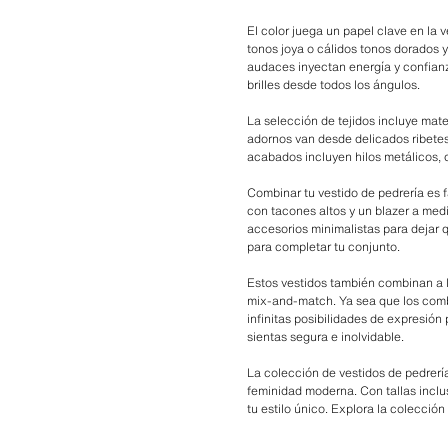
El color juega un papel clave en la v
tonos joya o cálidos tonos dorados y
audaces inyectan energía y confianz
brilles desde todos los ángulos.
La selección de tejidos incluye mate
adornos van desde delicados ribetes 
acabados incluyen hilos metálicos, 
Combinar tu vestido de pedrería es
con tacones altos y un blazer a medid
accesorios minimalistas para dejar 
para completar tu conjunto.
Estos vestidos también combinan a l
mix-and-match. Ya sea que los combi
infinitas posibilidades de expresión
sientas segura e inolvidable.
La colección de vestidos de pedrería
feminidad moderna. Con tallas inclu
tu estilo único. Explora la colecció