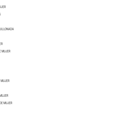
UJER
S
BULLONADA
ER
E MUJER
A MUJER
 MUJER
 DE MUJER