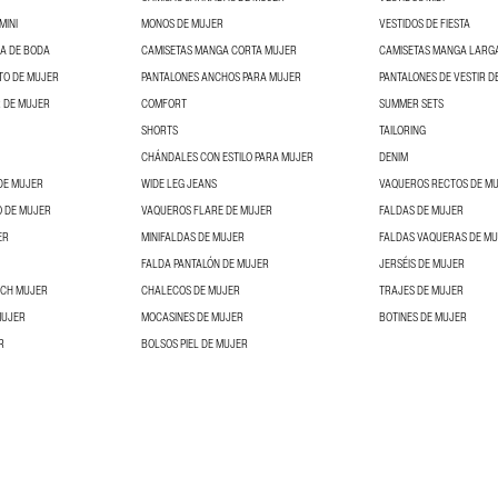
MINI
MONOS DE MUJER
VESTIDOS DE FIESTA
DA DE BODA
CAMISETAS MANGA CORTA MUJER
CAMISETAS MANGA LARG
TO DE MUJER
PANTALONES ANCHOS PARA MUJER
PANTALONES DE VESTIR D
 DE MUJER
COMFORT
SUMMER SETS
SHORTS
TAILORING
CHÁNDALES CON ESTILO PARA MUJER
DENIM
DE MUJER
WIDE LEG JEANS
VAQUEROS RECTOS DE M
O DE MUJER
VAQUEROS FLARE DE MUJER
FALDAS DE MUJER
ER
MINIFALDAS DE MUJER
FALDAS VAQUERAS DE M
FALDA PANTALÓN DE MUJER
JERSÉIS DE MUJER
NCH MUJER
CHALECOS DE MUJER
TRAJES DE MUJER
MUJER
MOCASINES DE MUJER
BOTINES DE MUJER
R
BOLSOS PIEL DE MUJER