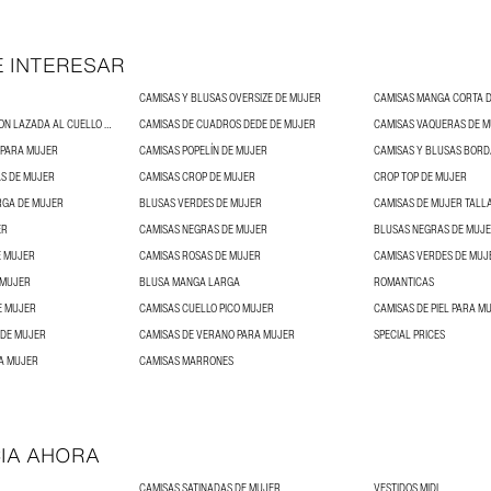
E INTERESAR
CAMISAS Y BLUSAS OVERSIZE DE MUJER
CAMISAS MANGA CORTA 
BLUSAS DE MUJER CON LAZADA AL CUELLO Y BLUSAS CON LAZOS
CAMISAS DE CUADROS DEDE DE MUJER
CAMISAS VAQUERAS DE 
 PARA MUJER
CAMISAS POPELÍN DE MUJER
CAMISAS Y BLUSAS BORD
S DE MUJER
CAMISAS CROP DE MUJER
CROP TOP DE MUJER
RGA DE MUJER
BLUSAS VERDES DE MUJER
CAMISAS DE MUJER TALL
ER
CAMISAS NEGRAS DE MUJER
BLUSAS NEGRAS DE MUJ
E MUJER
CAMISAS ROSAS DE MUJER
CAMISAS VERDES DE MUJ
 MUJER
BLUSA MANGA LARGA
ROMANTICAS
E MUJER
CAMISAS CUELLO PICO MUJER
CAMISAS DE PIEL PARA M
 DE MUJER
CAMISAS DE VERANO PARA MUJER
SPECIAL PRICES
A MUJER
CAMISAS MARRONES
IA AHORA
CAMISAS SATINADAS DE MUJER
VESTIDOS MIDI