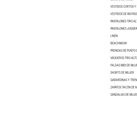
VESTIDOS CORTOS Y 
VESTIDOS DE INVITA
PANTALONES TIRO AL
PANTALONES JOGGER
LINEN
BEACHWEAR
PRENDAS DE PUNTO 
VAQUEROS TIRO ALT
FALDAS MIDI DE MUJ
SHORTS DE MUJER
GABARDINAS Y TRE
ZAPATOS TACÓN DE 
SANDALIAS DE MUJE