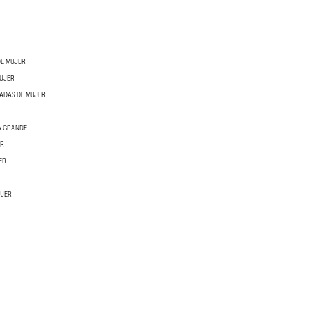
DE MUJER
MUJER
ADAS DE MUJER
A GRANDE
ER
ER
UJER