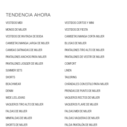
TENDENCIA AHORA
VESTIDOS MIDI
VESTIDOS CORTOS Y MINI
MONOS DE MUJER
VESTIDOS DE FIESTA
VESTIDOS DE INVITADA DE BODA
CAMISETAS MANGA CORTA MUJER
CAMISETAS MANGA LARGA DE MUJER
BLUSAS DE MUJER
CAMISAS SATINADAS DE MUJER
PANTALONES TIRO ALTO DE MUJER
PANTALONES ANCHOS PARA MUJER
PANTALONES DE VESTIR DE MUJER
PANTALONES JOGGER DE MUJER
COMFORT
SUMMER SETS
LINEN
SHORTS
TAILORING
BEACHWEAR
CHÁNDALES CON ESTILO PARA MUJER
DENIM
PRENDAS DE PUNTO DE MUJER
WIDE LEG JEANS
VAQUEROS RECTOS DE MUJER
VAQUEROS TIRO ALTO DE MUJER
VAQUEROS FLARE DE MUJER
FALDAS DE MUJER
FALDAS MIDI DE MUJER
MINIFALDAS DE MUJER
FALDAS VAQUERAS DE MUJER
SHORTS DE MUJER
FALDA PANTALÓN DE MUJER