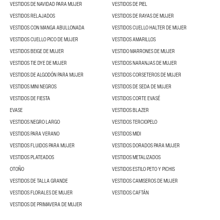
VESTIDOS DE NAVIDAD PARA MUJER
VESTIDOS DE PIEL
VESTIDOS RELAJADOS
VESTIDOS DE RAYAS DE MUJER
VESTIDOS CON MANGA ABULLONADA
VESTIDOS CUELLO HALTER DE MUJER
VESTIDOS CUELLO PICO DE MUJER
VESTIDOS AMARILLOS
VESTIDOS BEIGE DE MUJER
VESTIDO MARRONES DE MUJER
VESTIDOS TIE DYE DE MUJER
VESTIDOS NARANJAS DE MUJER
VESTIDOS DE ALGODÓN PARA MUJER
VESTIDOS CORSETEROS DE MUJER
VESTIDOS MINI NEGROS
VESTIDOS DE SEDA DE MUJER
VESTIDOS DE FIESTA
VESTIDOS CORTE EVASÉ
EVASE
VESTIDOS BLAZER
VESTIDOS NEGRO LARGO
VESTIDOS TERCIOPELO
VESTIDOS PARA VERANO
VESTIDOS MIDI
VESTIDOS FLUIDOS PARA MUJER
VESTIDOS DORADOS PARA MUJER
VESTIDOS PLATEADOS
VESTIDOS METALIZADOS
OTOÑO
VESTIDOS ESTILO PETO Y PICHIS
VESTIDOS DE TALLA GRANDE
VESTIDOS CAMISEROS DE MUJER
VESTIDOS FLORALES DE MUJER
VESTIDOS CAFTÁN
VESTIDOS DE PRIMAVERA DE MUJER