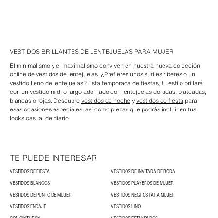
VESTIDOS BRILLANTES DE LENTEJUELAS PARA MUJER
El minimalismo y el maximalismo conviven en nuestra nueva colección
online de vestidos de lentejuelas. ¿Prefieres unos sutiles ribetes o un
vestido lleno de lentejuelas? Esta temporada de fiestas, tu estilo brillará
con un vestido midi o largo adornado con lentejuelas doradas, plateadas,
blancas o rojas. Descubre
vestidos de noche
y
vestidos de fiesta
para
esas ocasiones especiales, así como piezas que podrás incluir en tus
looks casual de diario.
TE PUEDE INTERESAR
VESTIDOS DE FIESTA
VESTIDOS DE INVITADA DE BODA
VESTIDOS BLANCOS
VESTIDOS PLAYEROS DE MUJER
VESTIDOS DE PUNTO DE MUJER
VESTIDOS NEGROS PARA MUJER
VESTIDOS ENCAJE
VESTIDOS LINO