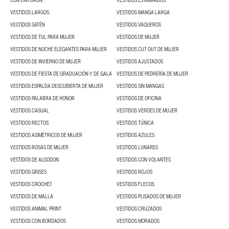
CON CINTURÓN
VESTIDOS ESTAMPADOS
VESTIDOS LARGOS
VESTIDOS MANGA LARGA
VESTIDOS SATÉN
VESTIDOS VAQUEROS
VESTIDOS DE TUL PARA MUJER
VESTIDOS DE MUJER
VESTIDOS DE NOCHE ELEGANTES PARA MUJER
VESTIDOS CUT OUT DE MUJER
VESTIDOS DE INVIERNO DE MUJER
VESTIDOS AJUSTADOS
VESTIDOS DE FIESTA DE GRADUACIÓN Y DE GALA
VESTIDOS DE PEDRERÍA DE MUJER
VESTIDOS ESPALDA DESCUBIERTA DE MUJER
VESTIDOS SIN MANGAS
VESTIDOS PALABRA DE HONOR
VESTIDOS DE OFICINA
VESTIDOS CASUAL
VESTIDOS VERDES DE MUJER
VESTIDOS RECTOS
VESTIDOS TÚNICA
VESTIDOS ASIMÉTRICOS DE MUJER
VESTIDOS AZULES
VESTIDOS ROSAS DE MUJER
VESTIDOS LUNARES
VESTIDOS DE ALGODON
VESTIDOS CON VOLANTES
VESTIDOS GRISES
VESTIDOS ROJOS
VESTIDOS CROCHET
VESTIDOS FLECOS
VESTIDOS DE MALLA
VESTIDOS PLISADOS DE MUJER
VESTIDOS ANIMAL PRINT
VESTIDOS CRUZADOS
VESTIDOS CON BORDADOS
VESTIDOS MORADOS