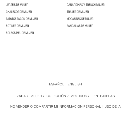
JERSÉIS DE MUJER
GABARDINAS Y TRENCH MUJER
CHALECOS DE MUJER
TRAJES DE MUJER
ZAPATOS TACÓN DE MUJER
MOCASINES DE MUJER
BOTINES DE MUJER
SANDALIAS DE MUJER
BOLSOS PIEL DE MUJER
ESPAÑOL
ENGLISH
ZARA
/
MUJER
/
COLECCIÓN
/
VESTIDOS
/
LENTEJUELAS
NO VENDER O COMPARTIR MI INFORMACIÓN PERSONAL
USO DE IA