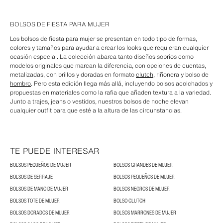
BOLSOS DE FIESTA PARA MUJER
Los bolsos de fiesta para mujer se presentan en todo tipo de formas,
colores y tamaños para ayudar a crear los looks que requieran cualquier
ocasión especial. La colección abarca tanto diseños sobrios como
modelos originales que marcan la diferencia, con opciones de cuentas,
metalizadas, con brillos y doradas en formato
clutch
, riñonera y bolso de
hombro
. Pero esta edición llega más allá, incluyendo bolsos acolchados y
propuestas en materiales como la rafia que añaden textura a la variedad.
Junto a trajes, jeans o vestidos, nuestros bolsos de noche elevan
cualquier outfit para que esté a la altura de las circunstancias.
TE PUEDE INTERESAR
BOLSOS PEQUEÑOS DE MUJER
BOLSOS GRANDES DE MUJER
BOLSOS DE SERRAJE
BOLSOS PEQUEÑOS DE MUJER
BOLSOS DE MANO DE MUJER
BOLSOS NEGROS DE MUJER
BOLSOS TOTE DE MUJER
BOLSO CLUTCH
BOLSOS DORADOS DE MUJER
BOLSOS MARRONES DE MUJER