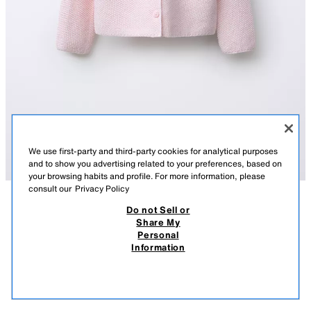
We use first-party and third-party cookies for analytical purposes
and to show you advertising related to your preferences, based on
your browsing habits and profile. For more information, please
consult our
Privacy Policy
Do not Sell or
ᲐᲦᲬᲔᲠᲘᲚᲝᲑᲐ
ᲨᲔᲛᲐᲓᲒᲔᲜᲚᲝᲑᲐ
ᲖᲝᲛᲔᲑᲘ
Share My
Personal
ᲜᲐᲥᲡᲝᲕᲘ ᲥᲣᲠᲗᲣᲙᲘ ᲧᲐᲘᲡᲜᲐᲦᲘᲗ ᲜᲐᲥᲡᲝᲕᲘ ᲡᲐᲧᲔᲚᲝᲗᲘ
ნაქსოვი ქურთუკი პიტერ პენის საყელოთი, ყაისნაღით ნაქსოვი და
Information
გრძელი სახელოებით. ღილებიანი შესაკრავი წინა მხარეს.
75 GEL
-74%
19 GEL
CHALK PINK
2582/426/626
19 
ᲛᲡᲒᲐᲕᲡᲘ ᲞᲠᲝᲓᲣᲥᲢᲔᲑᲘ
ᲛᲐᲠᲐᲒᲘ ᲐᲛᲝᲘᲬᲣᲠᲐ