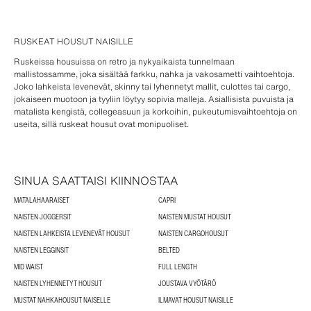
RUSKEAT HOUSUT NAISILLE
Ruskeissa housuissa on retro ja nykyaikaista tunnelmaan
mallistossamme, joka sisältää farkku, nahka ja vakosametti vaihtoehtoja.
Joko lahkeista levenevät, skinny tai lyhennetyt mallit, culottes tai cargo,
jokaiseen muotoon ja tyyliin löytyy sopivia malleja. Asiallisista puvuista ja
matalista kengistä, collegeasuun ja korkoihin, pukeutumisvaihtoehtoja on
useita, sillä ruskeat housut ovat monipuoliset.
SINUA SAATTAISI KIINNOSTAA
MATALAHAARAISET
CAPRI
NAISTEN JOGGERSIT
NAISTEN MUSTAT HOUSUT
NAISTEN LAHKEISTA LEVENEVÄT HOUSUT
NAISTEN CARGOHOUSUT
NAISTEN LEGGINSIT
BELTED
MID WAIST
FULL LENGTH
NAISTEN LYHENNETYT HOUSUT
JOUSTAVA VYÖTÄRÖ
MUSTAT NAHKAHOUSUT NAISELLE
ILMAVAT HOUSUT NAISILLE