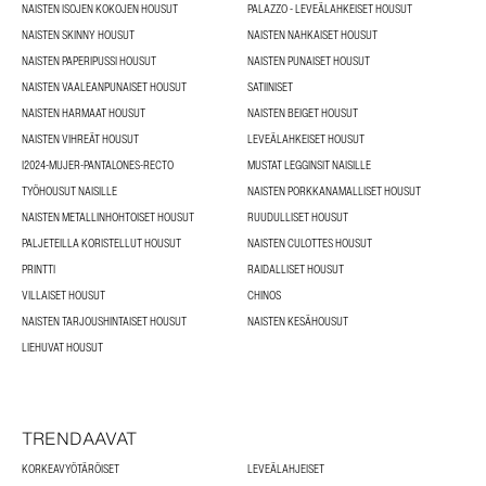
NAISTEN ISOJEN KOKOJEN HOUSUT
PALAZZO - LEVEÄLAHKEISET HOUSUT
NAISTEN SKINNY HOUSUT
NAISTEN NAHKAISET HOUSUT
NAISTEN PAPERIPUSSI HOUSUT
NAISTEN PUNAISET HOUSUT
NAISTEN VAALEANPUNAISET HOUSUT
SATIINISET
NAISTEN HARMAAT HOUSUT
NAISTEN BEIGET HOUSUT
NAISTEN VIHREÄT HOUSUT
LEVEÄLAHKEISET HOUSUT
I2024-MUJER-PANTALONES-RECTO
MUSTAT LEGGINSIT NAISILLE
TYÖHOUSUT NAISILLE
NAISTEN PORKKANAMALLISET HOUSUT
NAISTEN METALLINHOHTOISET HOUSUT
RUUDULLISET HOUSUT
PALJETEILLA KORISTELLUT HOUSUT
NAISTEN CULOTTES HOUSUT
PRINTTI
RAIDALLISET HOUSUT
VILLAISET HOUSUT
CHINOS
NAISTEN TARJOUSHINTAISET HOUSUT
NAISTEN KESÄHOUSUT
LIEHUVAT HOUSUT
TRENDAAVAT
KORKEAVYÖTÄRÖISET
LEVEÄLAHJEISET