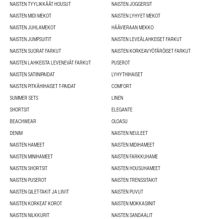
NAISTEN TYYLIKKÄÄT HOUSUT
NAISTEN JOGGERSIT
NAISTEN MIDI MEKOT
NAISTEN LYHYET MEKOT
NAISTEN JUHLAMEKOT
HÄÄVIERAAN MEKKO
NAISTEN JUMPSUITIT
NAISTEN LEVEÄLAHKEISET FARKUT
NAISTEN SUORAT FARKUT
NAISTEN KORKEAVYÖTÄRÖISET FARKUT
NAISTEN LAHKEISTA LEVENEVÄT FARKUT
PUSEROT
NAISTEN SATIINIPAIDAT
LYHYTHIHAISET
NAISTEN PITKÄHIHAISET T-PAIDAT
COMFORT
SUMMER SETS
LINEN
SHORTSIT
ELEGANTE
BEACHWEAR
OLOASU
DENIM
NAISTEN NEULEET
NAISTEN HAMEET
NAISTEN MIDIHAMEET
NAISTEN MINIHAMEET
NAISTEN FARKKUHAME
NAISTEN SHORTSIT
NAISTEN HOUSUHAMEET
NAISTEN PUSEROT
NAISTEN TRENSSITAKIT
NAISTEN GILET-TAKIT JA LIIVIT
NAISTEN PUVUT
NAISTEN KORKEAT KOROT
NAISTEN MOKKASIINIT
NAISTEN NILKKURIT
NAISTEN SANDAALIT