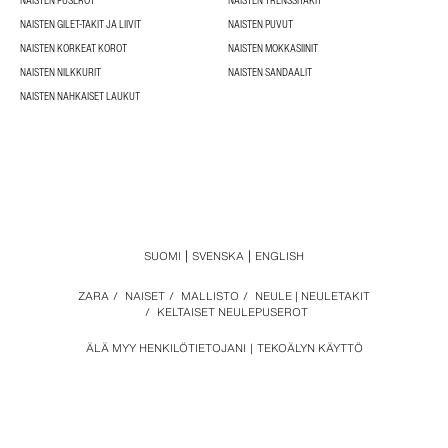
NAISTEN PUSEROT
NAISTEN TRENSSITAKIT
NAISTEN GILET-TAKIT JA LIIVIT
NAISTEN PUVUT
NAISTEN KORKEAT KOROT
NAISTEN MOKKASIINIT
NAISTEN NILKKURIT
NAISTEN SANDAALIT
NAISTEN NAHKAISET LAUKUT
SUOMI
SVENSKA
ENGLISH
ZARA
/
NAISET
/
MALLISTO
/
NEULE | NEULETAKIT
/
KELTAISET NEULEPUSEROT
ÄLÄ MYY HENKILÖTIETOJANI
TEKOÄLYN KÄYTTÖ