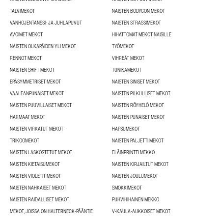
TALVIMEKOT
NAISTEN BODYCON MEKOT
VANHOJENTANSSI- JA JUHLAPUVUT
NAISTEN STRASSIMEKOT
AVOIMET MEKOT
HIHATTOMAT MEKOT NAISILLE
NAISTEN OLKAPÄIDEN YLI MEKOT
TYÖMEKOT
RENNOT MEKOT
VIHREÄT MEKOT
NAISTEN SHIFT MEKOT
TUNIKAMEKOT
EPÄSYMMETRISET MEKOT
NAISTEN SINISET MEKOT
VAALEANPUNAISET MEKOT
NAISTEN PILKULLISET MEKOT
NAISTEN PUUVILLAISET MEKOT
NAISTEN RÖYHELÖ MEKOT
HARMAAT MEKOT
NAISTEN PUNAISET MEKOT
NAISTEN VIRKATUT MEKOT
HAPSUMEKOT
TRIKOOMEKOT
NAISTEN PALJETTI MEKOT
NAISTEN LASKOSTETUT MEKOT
ELÄINPRINTTI MEKKO
NAISTEN KIETAISUMEKOT
NAISTEN KIRJAILTUT MEKOT
NAISTEN VIOLETIT MEKOT
NAISTEN JOULUMEKOT
NAISTEN NAHKAISET MEKOT
SMOKKIMEKOT
NAISTEN RAIDALLISET MEKOT
PUHVIHIHAINEN MEKKO
MEKOT, JOISSA ON HALTERNECK-PÄÄNTIE
V-KAULA-AUKKOISET MEKOT