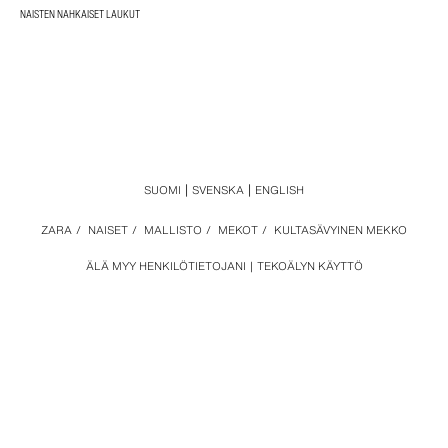
NAISTEN NAHKAISET LAUKUT
SUOMI
SVENSKA
ENGLISH
ZARA
/
NAISET
/
MALLISTO
/
MEKOT
/
KULTASÄVYINEN MEKKO
ÄLÄ MYY HENKILÖTIETOJANI
TEKOÄLYN KÄYTTÖ