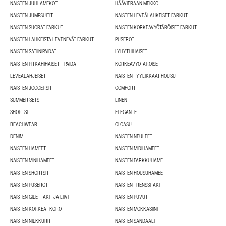
NAISTEN JUHLAMEKOT
HÄÄVIERAAN MEKKO
NAISTEN JUMPSUITIT
NAISTEN LEVEÄLAHKEISET FARKUT
NAISTEN SUORAT FARKUT
NAISTEN KORKEAVYÖTÄRÖISET FARKUT
NAISTEN LAHKEISTA LEVENEVÄT FARKUT
PUSEROT
NAISTEN SATIINIPAIDAT
LYHYTHIHAISET
NAISTEN PITKÄHIHAISET T-PAIDAT
KORKEAVYÖTÄRÖISET
LEVEÄLAHJEISET
NAISTEN TYYLIKKÄÄT HOUSUT
NAISTEN JOGGERSIT
COMFORT
SUMMER SETS
LINEN
SHORTSIT
ELEGANTE
BEACHWEAR
OLOASU
DENIM
NAISTEN NEULEET
NAISTEN HAMEET
NAISTEN MIDIHAMEET
NAISTEN MINIHAMEET
NAISTEN FARKKUHAME
NAISTEN SHORTSIT
NAISTEN HOUSUHAMEET
NAISTEN PUSEROT
NAISTEN TRENSSITAKIT
NAISTEN GILET-TAKIT JA LIIVIT
NAISTEN PUVUT
NAISTEN KORKEAT KOROT
NAISTEN MOKKASIINIT
NAISTEN NILKKURIT
NAISTEN SANDAALIT