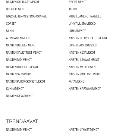
NAISTEN KELTAISET MEKOT
BEIGET MEKOT
RUSKEAT MEKOT
TIE DYE
I2022-MUJER-VESTIDOS-ORANGE
PUUVILLAMEKOT NAISILLE
CORSET
LYHYT MUSTA MEKKO
SILKKI
JUHLAMEKOT
A-LINJAINEN MEKKO
NAISTEN DRAPEERATUT MEKOT
NAISTEN BLEISER MEKOT
LONG BLACK DRESSES
NAISTEN SAMETTISET MEKOT
NAISTEN KESÄMEKOT
NAISTEN MIDI MEKOT
NAISTEN ILMAVAT MEKOT
NAISTEN HOPEISET MEKOT
NAISTEN METALLIMEKOT
NAISTEN SYYSMEKOT
NAISTEN PINAFORE MEKOT
NAISTEN PLUSKOKOISET MEKOT
PAITAMEKKO
KUKKAMEKOT
NAISTEN KAFTAANIMEKOT
NAISTEN KEVÄTMEKOT
TRENDAAVAT
NAISTEN MIDI MEKOT
NAISTEN LYHYET MEKOT