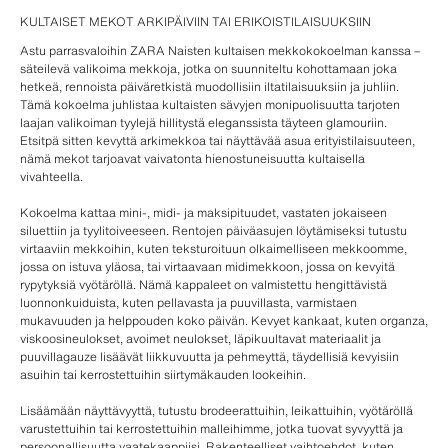
KULTAISET MEKOT ARKIPÄIVIIN TAI ERIKOISTILAISUUKSIIN
Astu parrasvaloihin ZARA Naisten kultaisen mekkokokoelman kanssa –
säteilevä valikoima mekkoja, jotka on suunniteltu kohottamaan joka
hetkeä, rennoista päiväretkistä muodollisiin iltatilaisuuksiin ja juhliin.
Tämä kokoelma juhlistaa kultaisten sävyjen monipuolisuutta tarjoten
laajan valikoiman tyylejä hillitystä eleganssista täyteen glamouriin.
Etsitpä sitten kevyttä arkimekkoa tai näyttävää asua erityistilaisuuteen,
nämä mekot tarjoavat vaivatonta hienostuneisuutta kultaisella
vivahteella.
Kokoelma kattaa mini-, midi- ja maksipituudet, vastaten jokaiseen
siluettiin ja tyylitoiveeseen. Rentojen päiväasujen löytämiseksi tutustu
virtaaviin mekkoihin, kuten teksturoituun olkaimelliseen mekkoomme,
jossa on istuva yläosa, tai virtaavaan midimekkoon, jossa on kevyitä
rypytyksiä vyötäröllä. Nämä kappaleet on valmistettu hengittävistä
luonnonkuiduista, kuten pellavasta ja puuvillasta, varmistaen
mukavuuden ja helppouden koko päivän. Kevyet kankaat, kuten organza,
viskoosineulokset, avoimet neulokset, läpikuultavat materiaalit ja
puuvillagauze lisäävät liikkuvuutta ja pehmeyttä, täydellisiä kevyisiin
asuihin tai kerrostettuihin siirtymäkauden lookeihin.
Lisäämään näyttävyyttä, tutustu brodeerattuihin, leikattuihin, vyötäröllä
varustettuihin tai kerrostettuihin malleihimme, jotka tuovat syvyyttä ja
persoonallisuutta vaatekaappiisi. Rakenteelliset vaihtoehdot, kuten