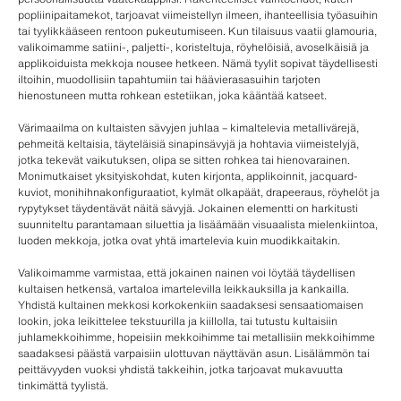
popliinipaitamekot, tarjoavat viimeistellyn ilmeen, ihanteellisia työasuihin
tai tyylikkääseen rentoon pukeutumiseen. Kun tilaisuus vaatii glamouria,
valikoimamme satiini-, paljetti-, koristeltuja, röyhelöisiä, avoselkäisiä ja
applikoiduista mekkoja nousee hetkeen. Nämä tyylit sopivat täydellisesti
iltoihin, muodollisiin tapahtumiin tai häävierasasuihin tarjoten
hienostuneen mutta rohkean estetiikan, joka kääntää katseet.
Värimaailma on kultaisten sävyjen juhlaa – kimaltelevia metallivärejä,
pehmeitä keltaisia, täyteläisiä sinapinsävyjä ja hohtavia viimeistelyjä,
jotka tekevät vaikutuksen, olipa se sitten rohkea tai hienovarainen.
Monimutkaiset yksityiskohdat, kuten kirjonta, applikoinnit, jacquard-
kuviot, monihihnakonfiguraatiot, kylmät olkapäät, drapeeraus, röyhelöt ja
rypytykset täydentävät näitä sävyjä. Jokainen elementti on harkitusti
suunniteltu parantamaan siluettia ja lisäämään visuaalista mielenkiintoa,
luoden mekkoja, jotka ovat yhtä imartelevia kuin muodikkaitakin.
Valikoimamme varmistaa, että jokainen nainen voi löytää täydellisen
kultaisen hetkensä, vartaloa imartelevilla leikkauksilla ja kankailla.
Yhdistä kultainen mekkosi korkokenkiin saadaksesi sensaatiomaisen
lookin, joka leikittelee tekstuurilla ja kiillolla, tai tutustu kultaisiin
juhlamekkoihimme, hopeisiin mekkoihimme tai metallisiin mekkoihimme
saadaksesi päästä varpaisiin ulottuvan näyttävän asun. Lisälämmön tai
peittävyyden vuoksi yhdistä takkeihin, jotka tarjoavat mukavuutta
tinkimättä tyylistä.