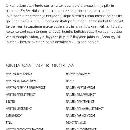
Olkainettomista silueteista ja halter-pääntieistä avoselkiin ja pitkiin
hihoihin, ZARA Naisten kultainen mekkokokoelma tarjoaa jotain
jokaiseen tunnelmaan ja hetkeen. Olitpa sitten pukeutumassa brunssille,
gallerian avajaisiin tai lumoavaan iltatapahtumaan, nämä mekot tarjoavat
täydellisen tasapainon mukavuuden, tyylin ja vaikutuksen välillä. Tutustu
koko kokoelmaan tänään ja löydä, kuinka kultaiset sävyt voivat muuttaa
vaatekaappisi valon, ylellisyyden ja yksilöllisyyden juhlaksi. Anna tyylisi
loistaa – koska jokainen päivä ansaitsee kultaisen hetken.
SINUA SAATTAISI KIINNOSTAA
NAISTEN JUHLAMEKOT
HÄÄVIERAAN MEKKO
NAISTEN VALKOISET MEKOT
RANTA
NAISTEN PUSERO & NEULEMEKOT
NAISTEN MUSTAT MEKOT
NAISTEN PITSISET MEKOT
NAISTEN PELLAVAMEKOT
BELTED
NAISTEN PRINTTIMEKOT
NAISTEN MAKSIMEKOT
NAISTEN PITKÄHIHAISET MEKOT
SATIINIMEKOT
NAISTEN FARKKUMEKOT
TYLLI
MEKOT NAISILLE
NAISTEN ELEGANTIT ILTAMEKOT
NAISTEN CUT OUT-MEKOT