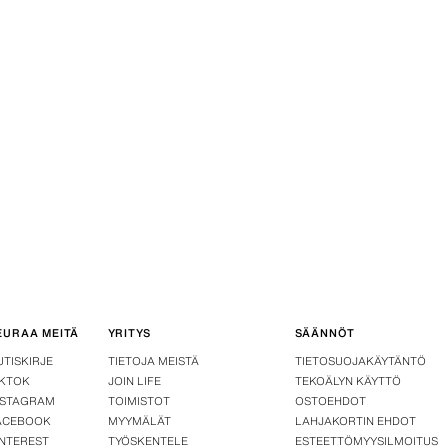
EURAA MEITÄ
YRITYS
SÄÄNNÖT
UTISKIRJE
TIETOJA MEISTÄ
TIETOSUOJAKÄYTÄNTÖ
IKTOK
JOIN LIFE
TEKOÄLYN KÄYTTÖ
NSTAGRAM
TOIMISTOT
OSTOEHDOT
ACEBOOK
MYYMÄLÄT
LAHJAKORTIN EHDOT
INTEREST
TYÖSKENTELE
ESTEETTÖMYYSILMOITUS