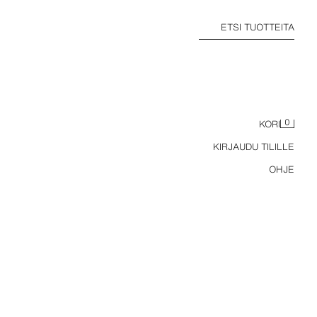
ETSI TUOTTEITA
0
KORI
KIRJAUDU TILILLE
OHJE
LEVENEVÄT HOUSUT POIMUILLA