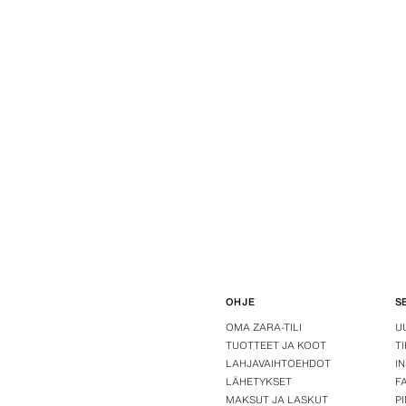
OHJE
S
OMA ZARA-TILI
U
TUOTTEET JA KOOT
T
LAHJAVAIHTOEHDOT
I
LÄHETYKSET
F
MAKSUT JA LASKUT
P