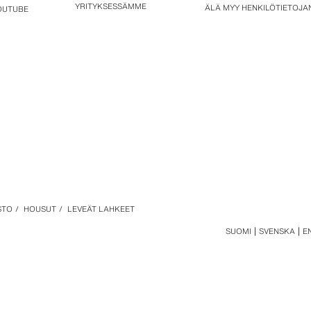
YRITYKSESSÄMME
ÄLÄ MYY HENKILÖTIETOJAN
OUTUBE
STO
/
HOUSUT
/
LEVEÄT LAHKEET
SUOMI
SVENSKA
E