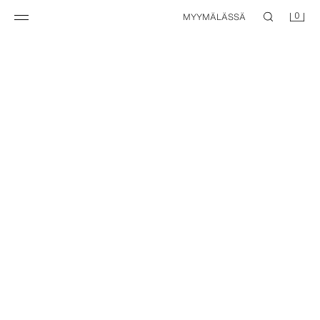
0
MYYMÄLÄSSÄ
RÄÄTÄLÖITÄVISSÄ
RÄÄTÄLÖITÄVISSÄ
POINTELLE-BODY JA LEGGINGSIT TIKKAUKSIN
POINTELLE-BODY JA LEGGINGSSIT-SETTI
15,95 EUR
15,95 EUR