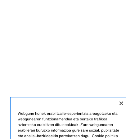
Webgune honek erabiltzaile-esperientzia areagotzeko eta
webgunearen funtzionamendua eta bertako trafikoa
aztertzeko erabiltzen ditu cookieak. Zure webgunearen
erabilerari buruzko informazioa gure sare sozial, publizitate
eta analisi-bazkideekin partekatzen dugu.
Cookie politika