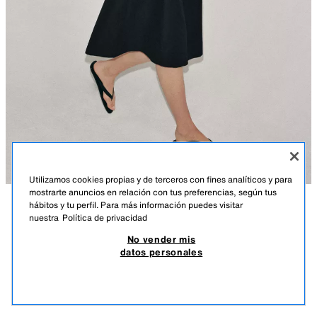
Utilizamos cookies propias y de terceros con fines analíticos y para
mostrarte anuncios en relación con tus preferencias, según tus
hábitos y tu perfil. Para más información puedes visitar
DESCRIPCIÓN
COMPOSICIÓN
MEDIDAS
nuestra
Política de privacidad
VESTIDO MIDI CON LINO ZW COLLECTION
No vender mis
Altura modelo: 180 cm
49,95 EUR
14,98 EUR
-80%*
9,99 EUR
datos personales
*DESCUENTO APLICADO SOBRE PRECIO DE TEMPORADA
ZARA WOMAN COLLECTION
9,99
VER SIMILARES
Vestido midi confeccionado en hilatura con lino 32%. Cuello redondo y
AGOTADO
NEGRO
5289/025/800
manga corta abullonada acabada en elástico. Bajo acabado en línea