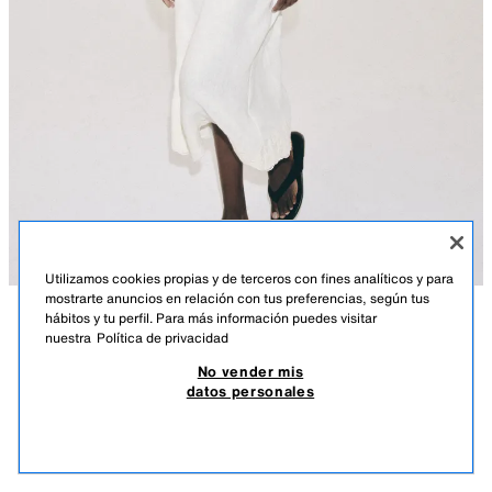
Utilizamos cookies propias y de terceros con fines analíticos y para
mostrarte anuncios en relación con tus preferencias, según tus
hábitos y tu perfil. Para más información puedes visitar
DESCRIPCIÓN
COMPOSICIÓN
MEDIDAS
nuestra
Política de privacidad
VESTIDO LINO 100% CROCHET ZW COLLECTION
No vender mis
ZARA WOMAN COLLECTION
69,95 EUR
20,98 EUR
-80%*
13,99 EUR
datos personales
*DESCUENTO APLICADO SOBRE PRECIO DE TEMPORADA
Vestido midi con tejido principal confeccionado en hilatura de lino 100%.
13,9
Escote redondo y manga corta. Cintura elástica. Detalle de aplicación de
VER SIMILARES
crochet a contraste. Bajo recto.
AGOTADO
BEIGE CLARO
2678/060/052