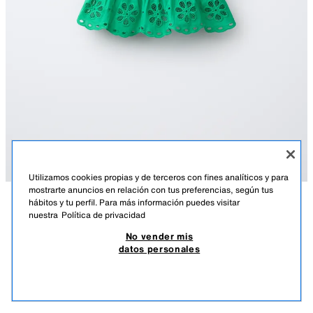
Utilizamos cookies propias y de terceros con fines analíticos y para
mostrarte anuncios en relación con tus preferencias, según tus
hábitos y tu perfil. Para más información puedes visitar
DESCRIPCIÓN
COMPOSICIÓN
MEDIDAS
nuestra
Política de privacidad
TOP GOMAS SCHIFFLY
No vender mis
Top con cuello redondo y manga sisa. Cierre con botón tipo lágrima en
15,95 EUR
4,78 EUR
-80%*
3,19 EUR
datos personales
espalda. Detalle bordado schiffly en bajo.
*DESCUENTO APLICADO SOBRE PRECIO DE TEMPORADA
VERDE
4786/629/500
3,19
VER SIMILARES
AGOTADO