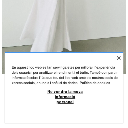
En aquest lloc web es fan servir galetes per millorar l`experiència
dels usuaris i per analitzar el rendiment i el tràfic. També compartim
informació sobre l`ús que feu del lloc web amb els nostres socis de
xarxes socials, anuncis i anàlisi de dades.
Política de cookies
DESCRIPCIÓ
COMPOSICIÓ
MESURES
VESTIT MIDI COMBINAT AMB LLI
No vendre la meva
informació
Alçada model: 176 cm
45,95 EUR
13,78 EUR
-80%*
9,19 EUR
personal
*DESCOMPTE APLICAT SOBRE PREU DE TEMPORADA
Vestit midi confeccionat amb lli. Coll rodó nuat i esquena descoberta.
9,19
Detall de teixit combinat amb entredós. Folre interior. Baix en evassé.
VEURE SIMILARS
Tancament posterior amb cremallera amagada a la costura.
EXHAURIT
BLANC
2566/712/250