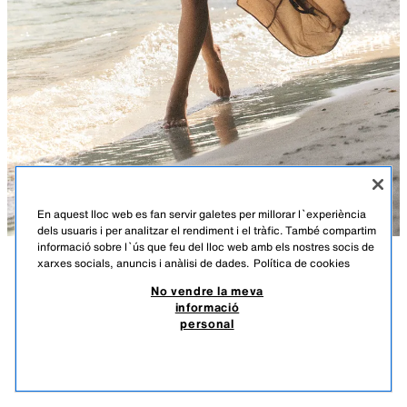
En aquest lloc web es fan servir galetes per millorar l`experiència
dels usuaris i per analitzar el rendiment i el tràfic. També compartim
informació sobre l`ús que feu del lloc web amb els nostres socis de
xarxes socials, anuncis i anàlisi de dades.
Política de cookies
DESCRIPCIÓ
COMPOSICIÓ
MESURES
VESTIT DRAPAT GEORGETTE
No vendre la meva
informació
Alçada model: 169 cm
49,95 EUR
14,98 EUR
-80%*
9,99 EUR
personal
*DESCOMPTE APLICAT SOBRE PREU DE TEMPORADA
Vestit d’escot recte amb tirants a contrast. Detall de frunziments laterals i
9,99
teixit drapat. Folre interior combinat al to. Tancament lateral amb
VEURE SIMILARS
cremallera amagada a la costura.
EXHAURIT
CARAMEL
2719/109/732