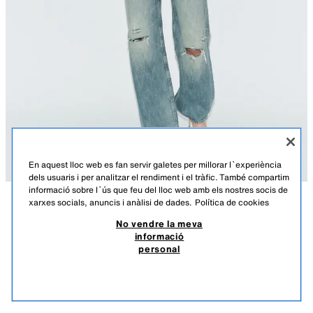
En aquest lloc web es fan servir galetes per millorar l`experiència
dels usuaris i per analitzar el rendiment i el tràfic. També compartim
informació sobre l`ús que feu del lloc web amb els nostres socis de
xarxes socials, anuncis i anàlisi de dades.
Política de cookies
DESCRIPCIÓ
COMPOSICIÓ
MESURES
SANDÀLIES TALÓ LLAÇOS
No vendre la meva
informació
Alçada model: 178 cm
35,95 EUR
14,38 EUR
-70%*
10,78 EUR
personal
*DESCOMPTE APLICAT SOBRE PREU DE TEMPORADA
Sabates tipus sandàlia. Top amb efecte metal·litzat. Tires a la part
10,7
davantera. Detall doble de llaços. Taló alt fi. Acabades en punta rodona.
VEURE SIMILARS
EXHAURIT
OR ROSA
3392/710/870
Alçària del taló: 10,5 cm