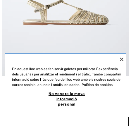
En aquest lloc web es fan servir galetes per millorar l`experiència
dels usuaris i per analitzar el rendiment i el tràfic. També compartim
informació sobre l`ús que feu del lloc web amb els nostres socis de
xarxes socials, anuncis i anàlisi de dades.
Política de cookies
DESCRIPCIÓ
COMPOSICIÓ
MESURES
No vendre la meva
informació
Sandàlies d'aigua amb disseny trenat a la part davantera i polsera al
SANDÀLIES D'AIGUA METAL·LITZADES
personal
turmell amb tancament mitjançant sivella. Sola de goma.
27,95 EUR
TALLA 40: sabates disponibles en la talla 40.
27
AFEGIR
OR
2502/830/091
STARFIT®