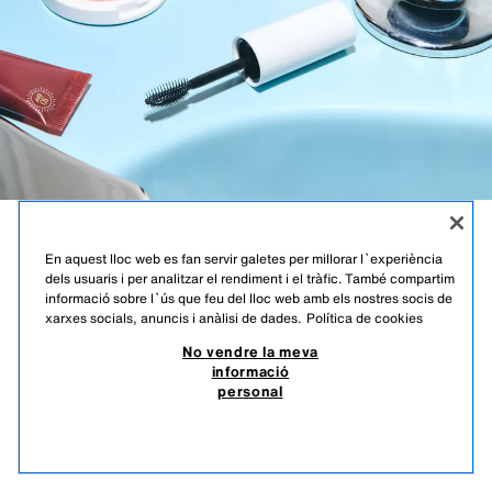
RED ZARA
En aquest lloc web es fan servir galetes per millorar l`experiència
dels usuaris i per analitzar el rendiment i el tràfic. També compartim
TEMPTATION
informació sobre l`ús que feu del lloc web amb els nostres socis de
xarxes socials, anuncis i anàlisi de dades.
Política de cookies
TRAVEL SET
No vendre la meva
informació
TRAVEL SET
personal
15,95 EUR
6,38 EUR
-80%*
3,19 EUR
*DESCOMPTE APLICAT SOBRE PREU DE TEMPORADA
EXHAURIT