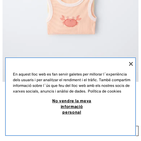
En aquest lloc web es fan servir galetes per millorar l`experiència
dels usuaris i per analitzar el rendiment i el tràfic. També compartim
informació sobre l`ús que feu del lloc web amb els nostres socis de
xarxes socials, anuncis i anàlisi de dades.
Política de cookies
DESCRIPCIÓ
COMPOSICIÓ
MESURES
No vendre la meva
informació
Paquet de tres bodis de coll rodó i màniga sisa. Tancament de botons de
PAQUET DE TRES BODIS DE MÀNIGA SISA AMB PEGATS
personal
pressió als baixos. Aplicació de pegat al davant amb diferents formes.
12,95 EUR
MULTICOLOR
8501/599/330
12
AFEGIR