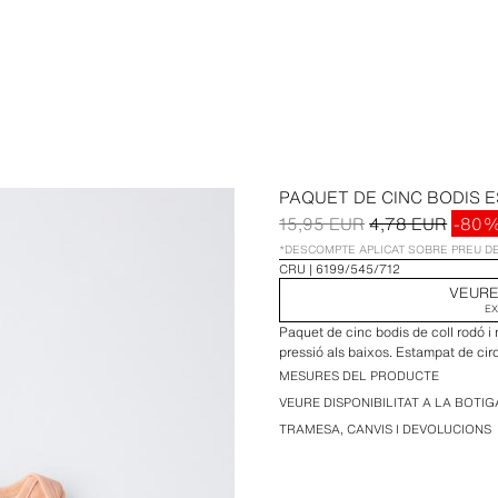
PAQUET DE CINC BODIS 
15,95 EUR
4,78 EUR
-80
*DESCOMPTE APLICAT SOBRE PREU D
CRU
6199/545/712
VEURE
EX
Paquet de cinc bodis de coll rodó 
pressió als baixos. Estampat de circ
MESURES DEL PRODUCTE
VEURE DISPONIBILITAT A LA BOTIG
TRAMESA, CANVIS I DEVOLUCIONS