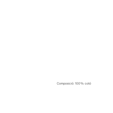
Composició
:
100% cotó