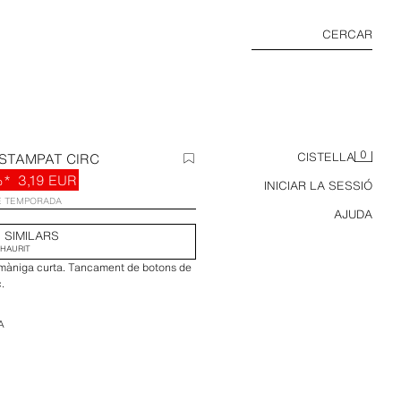
CERCAR
0
ESTAMPAT CIRC
CISTELLA
%*
3,19 EUR
INICIAR LA SESSIÓ
E TEMPORADA
AJUDA
 SIMILARS
HAURIT
i màniga curta. Tancament de botons de
.
A