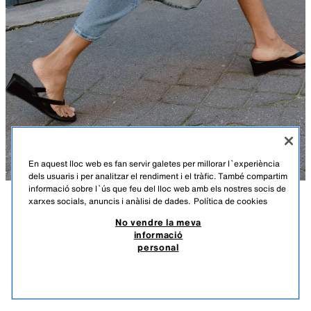
En aquest lloc web es fan servir galetes per millorar l`experiència
dels usuaris i per analitzar el rendiment i el tràfic. També compartim
informació sobre l`ús que feu del lloc web amb els nostres socis de
xarxes socials, anuncis i anàlisi de dades.
Política de cookies
DESCRIPCIÓ
COMPOSICIÓ
MESURES
MINI CISTELLA DE RÀFIA
No vendre la meva
informació
Alçada model: 174 cm
29,95 EUR
11,98 EUR
-70%*
8,98 EUR
personal
*DESCOMPTE APLICAT SOBRE PREU DE TEMPORADA
Bossa tipus cistella en format minicistella de ràfia. Compartiment interior
8,98
extraïble amb cremallera. Nansa de mà doble rígida.
VEURE SIMILARS
EXHAURIT
MARRÓ
6026/710/700
Alçària x amplària: 19 x 26 x 9,5 cm