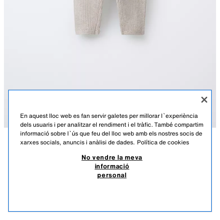
En aquest lloc web es fan servir galetes per millorar l`experiència
dels usuaris i per analitzar el rendiment i el tràfic. També compartim
informació sobre l`ús que feu del lloc web amb els nostres socis de
xarxes socials, anuncis i anàlisi de dades.
Política de cookies
DESCRIPCIÓ
COMPOSICIÓ
MESURES
LEGGINGS DE CANALÉ AMB BOTONS
No vendre la meva
informació
Leggings amb cinturilla elàstica i aplicació de botons.
10,95 EUR
3,28 EUR
-80%*
2,19 EUR
personal
BEIX CLAR
2582/527/052
*DESCOMPTE APLICAT SOBRE PREU DE TEMPORADA
2,19
VEURE SIMILARS
EXHAURIT