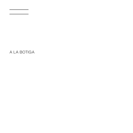
A LA BOTIGA
NEW
NE
JERSEI DE PUNT PERLAT DE RATLLES
17,95 EUR
17