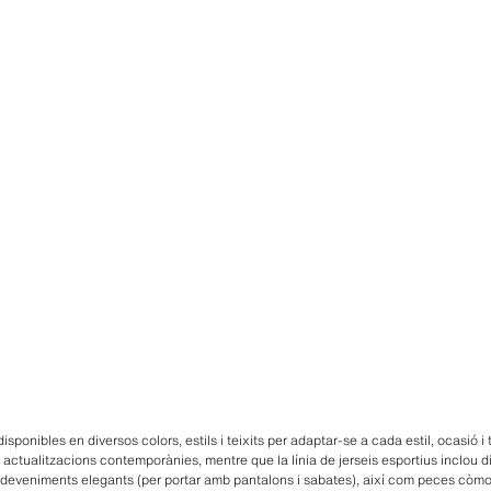
disponibles en diversos colors, estils i teixits per adaptar-se a cada estil, ocasió 
 actualitzacions contemporànies, mentre que la línia de jerseis esportius inclou di
sdeveniments elegants (per portar amb pantalons i sabates), així com peces còmode