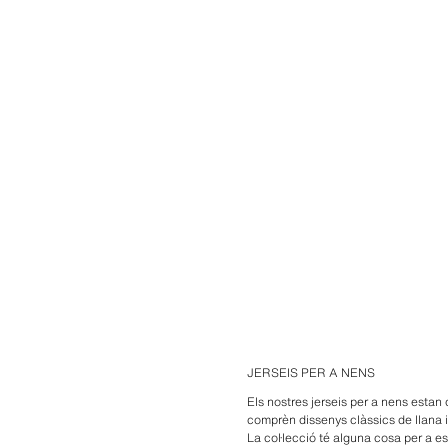
JERSEIS PER A NENS
Els nostres jerseis per a nens estan 
comprèn dissenys clàssics de llana i
La col·lecció té alguna cosa per a e