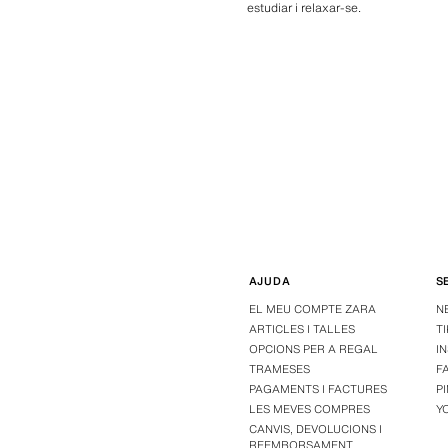
estudiar i relaxar-se.
AJUDA
S
EL MEU COMPTE ZARA
N
ARTICLES I TALLES
T
OPCIONS PER A REGAL
I
TRAMESES
F
PAGAMENTS I FACTURES
P
LES MEVES COMPRES
Y
CANVIS, DEVOLUCIONS I
REEMBORSAMENT