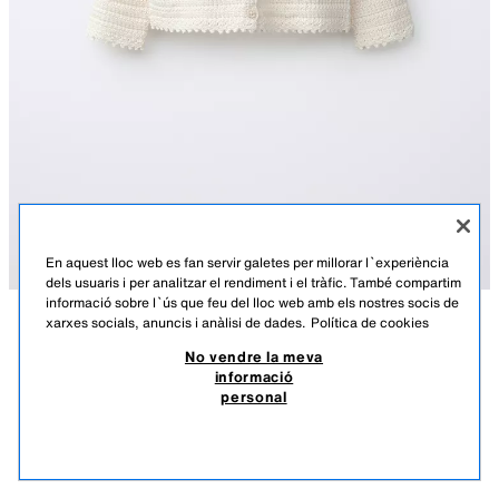
En aquest lloc web es fan servir galetes per millorar l`experiència
dels usuaris i per analitzar el rendiment i el tràfic. També compartim
informació sobre l`ús que feu del lloc web amb els nostres socis de
xarxes socials, anuncis i anàlisi de dades.
Política de cookies
DESCRIPCIÓ
COMPOSICIÓ
MESURES
JAQUETA DE PUNT AMB TEXTURA
No vendre la meva
informació
Jaqueta de punt amb coll Peter Pan i màniga llarga. Tancament de
19,95 EUR
5,98 EUR
-80%*
3,99 EUR
personal
botonadura frontal.
*DESCOMPTE APLICAT SOBRE PREU DE TEMPORADA
CRU
2756/461/712
3,99
VEURE SIMILARS
EXHAURIT