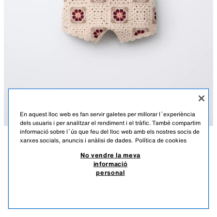
En aquest lloc web es fan servir galetes per millorar l`experiència
dels usuaris i per analitzar el rendiment i el tràfic. També compartim
informació sobre l`ús que feu del lloc web amb els nostres socis de
xarxes socials, anuncis i anàlisi de dades.
Política de cookies
DESCRIPCIÓ
COMPOSICIÓ
MESURES
GRANOTA DE PUNT GANXET FLORS
No vendre la meva
informació
Granota de punt amb coll recte i tirants amb tancament de botons a
22,95 EUR
6,88 EUR
-80%*
4,59 EUR
personal
l'esquena. Detall de ganxet amb flors.
*DESCOMPTE APLICAT SOBRE PREU DE TEMPORADA
BEIX CLAR
5536/396/052
4,59
VEURE SIMILARS
EXHAURIT