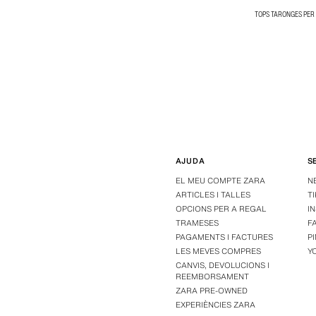
TOPS TARONGES PER
AJUDA
S
EL MEU COMPTE ZARA
N
ARTICLES I TALLES
T
OPCIONS PER A REGAL
I
TRAMESES
F
PAGAMENTS I FACTURES
P
LES MEVES COMPRES
Y
CANVIS, DEVOLUCIONS I
REEMBORSAMENT
ZARA PRE-OWNED
EXPERIÈNCIES ZARA