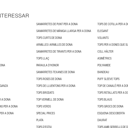
INTERESSAR
SAMARRETES DE PUNT PER A DONA
TOPS DE COTILLA PER A 
SAMARRETES DE MÀNIGA LLARGA PER A DONA
ELEGANT
TOPS CURTS DE DONA
VOLANTS
ARMILLES I ARMILLES DE DONA
TOPS PER A DONES QUE S
SAMARRETES DE TIRANTS PER A DONA
COLL HÀLTER
TOPS LLAÇ
ASIMÈTRICS
DONA
PARAULA D’HONOR
POLYAMIDE
SAMARRETES TEXANES DE DONA
BANDEAU
TOPS ROSES DE DONA
PUFF SLEEVE TOPS
RGANZA
TOPS DE LLUENTONS PER A DONA
TOP DE CANALÉ PER A D
TOPS BRODATS
TOPS RETALLATS PER A D
R A DONA
TOP VERMELL DE DONA
TOPS BLAUS
NS PER A DONA
TOPS VERDS
TOPS GROCS DE DONA
PER A DONA
SPECIAL PRICES
ESQUENA DESCOBERTA
PLATA
DAURAT
TOPS D’ESTIU
TOPS AMB SERRELLS DE 