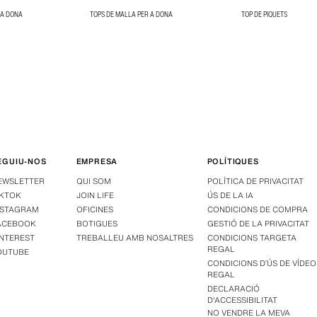
 A DONA
TOPS DE MALLA PER A DONA
TOP DE PIQUETS
EGUIU-NOS
EMPRESA
POLÍTIQUES
EWSLETTER
QUI SOM
POLÍTICA DE PRIVACITAT
IKTOK
JOIN LIFE
ÚS DE LA IA
NSTAGRAM
OFICINES
CONDICIONS DE COMPRA
ACEBOOK
BOTIGUES
GESTIÓ DE LA PRIVACITAT
INTEREST
TREBALLEU AMB NOSALTRES
CONDICIONS TARGETA
REGAL
OUTUBE
CONDICIONS D’ÚS DE VÍDEO
REGAL
DECLARACIÓ
D'ACCESSIBILITAT
NO VENDRE LA MEVA