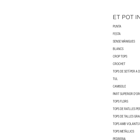
ET POT 
PUNTA
FESTA
SENSE MÀNIGUES
BLANCS
CROP TOPS
CROCHET
TOPS DE SETÍ PER A 
TUL
CAMISOLE
PART SUPERIOR D'O
TOPS FLORS
TOPS DE RATLLES PE
TOPS DE TALLES GRA
TOPS AMB VOLANTS 
TOPS METÀL·LICS
PEDRERIA