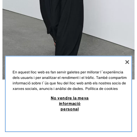
En aquest lloc web es fan servir galetes per millorar l`experiència
dels usuaris i per analitzar el rendiment i el tràfic. També compartim
informació sobre l`ús que feu del lloc web amb els nostres socis de
xarxes socials, anuncis i anàlisi de dades.
Política de cookies
DESCRIPCIÓ
COMPOSICIÓ
MESURES
COTILLA DE PUNTA
No vendre la meva
informació
Alçada model: 179 cm
25,95 EUR
7,78 EUR
-80%*
5,19 EUR
personal
*DESCOMPTE APLICAT SOBRE PREU DE TEMPORADA
Cotilla feta de punta amb cèrcols. Escot de cor i espatlles descobertes.
5,19
Varetes interiors. Folre interior. Tancament lateral amb cremallera oculta
VEURE SIMILARS
a la costura.
EXHAURIT
NEGRE
1223/010/800