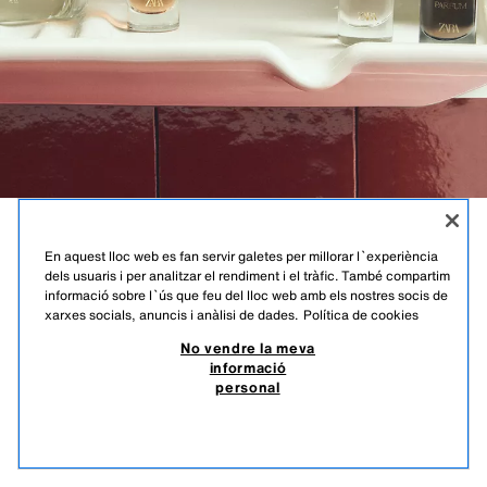
CHAPTER
En aquest lloc web es fan servir galetes per millorar l`experiència
dels usuaris i per analitzar el rendiment i el tràfic. També compartim
DISCOVERY SET
informació sobre l`ús que feu del lloc web amb els nostres socis de
xarxes socials, anuncis i anàlisi de dades.
Política de cookies
DISCOVERY SET
No vendre la meva
informació
personal
19,95 EUR
7,98 EUR
-80%*
3,99 EUR
*DESCOMPTE APLICAT SOBRE PREU DE TEMPORADA
EXHAURIT