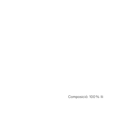
Composició
:
100% lli