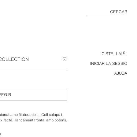
CERCAR
0
CISTELLA
 COLLECTION
INICIAR LA SESSIÓ
AJUDA
FEGIR
onat amb filatura de lli. Coll solapa i
x recte. Tancament frontal amb botons.
A