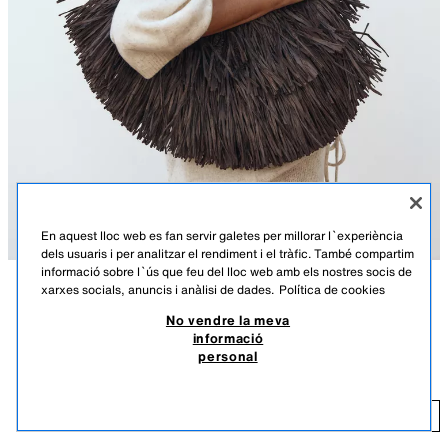
En aquest lloc web es fan servir galetes per millorar l`experiència
dels usuaris i per analitzar el rendiment i el tràfic. També compartim
informació sobre l`ús que feu del lloc web amb els nostres socis de
xarxes socials, anuncis i anàlisi de dades.
Política de cookies
DESCRIPCIÓ
COMPOSICIÓ
MESURES
No vendre la meva
POQUES UNITATS
informació
Alçada model: 176 cm
BOSSA AMB SERRELLS
personal
29,95 EUR
Bossa tipus shopper amb serrells. Nansa de bandolera amb detall de
metall. Butxaca interior amb cremallera. Tancament mitjançant botó
29
imantat.
AFEGIR
XOCOLATA
6919/610/721