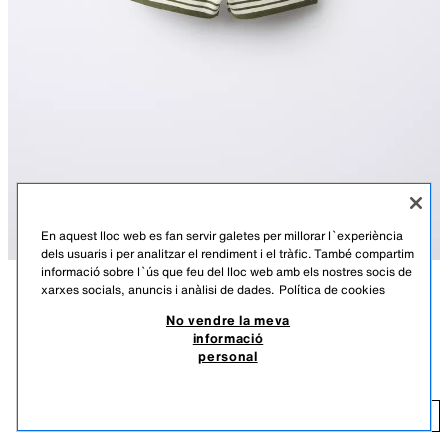
En aquest lloc web es fan servir galetes per millorar l`experiència
dels usuaris i per analitzar el rendiment i el tràfic. També compartim
informació sobre l`ús que feu del lloc web amb els nostres socis de
xarxes socials, anuncis i anàlisi de dades.
Política de cookies
DESCRIPCIÓ
COMPOSICIÓ
MESURES
No vendre la meva
BERMUDES DE PUNT DE RATLLES
informació
Bermudes de punt amb cinturilla elàstica i butxaca de tipus pedaç a
12,95 EUR
3,88 EUR
-80%*
2,59 EUR
personal
l'esquena. Estampat de ratlles.
*DESCOMPTE APLICAT SOBRE PREU DE TEMPORADA
CRU / VERD
2582/388/069
2,
AFEGIR